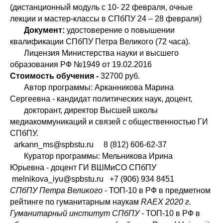
(дистанционный модуль с 10- 22 февраля, очные
лекции и мастер-классы в СПбПУ 24 – 28 февраля)
Документ:
удостоверение о повышении
квалификации СПбПУ Петра Великого (72 часа).
Лицензия Министерства науки и высшего
образования РФ №1949 от 19.02.2016
Стоимость обучения -
32700 руб.
Автор программы: Арканникова Марина
Сергеевна - кандидат политических наук, доцент,
докторант, директор Высшей школы
медиакоммуникаций и связей с общественностью ГИ
СПбПУ.
arkann_ms@spbstu.ru 8 (812) 606-62-37
Куратор программы: Мельникова Ирина
Юрьевна - доцент ГИ ВШМиСО СПбПУ
melnikova_iyu@spbstu.ru +7 (906) 934 8451
СПбПУ Петра Великого
- ТОП-10 в РФ в предметном
рейтинге по гуманитарным наукам
RAEX 2020 г.
Гуманитарный институт СПбПУ -
ТОП-10 в РФ в