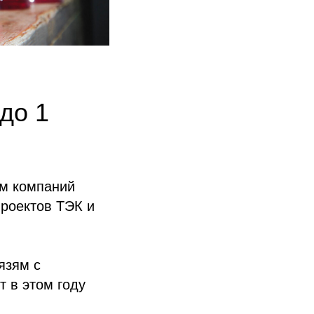
до 1
м компаний
роектов ТЭК и
язям с
 в этом году