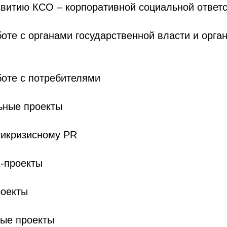
звитию КСО – корпоративной социальной ответ
боте с органами государственной власти и орга
боте с потребителями
ьные проекты
тикризисному PR
-проекты
роекты
ные проекты