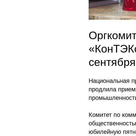
Оргкомит
«КонТЭКс
сентября 
Национальная п
продлила прием
промышленности
Комитет по комм
общественностью
юбилейную пятн