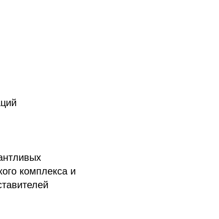
аций
антливых
кого комплекса и
ставителей