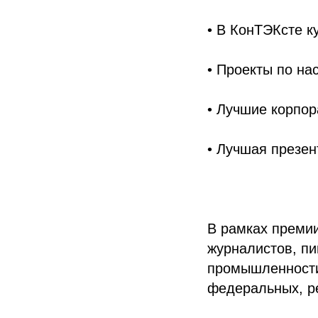
• В КонТЭКсте к
• Проекты по на
• Лучшие корпо
• Лучшая презен
В рамках преми
журналистов, пи
промышленности
федеральных, р