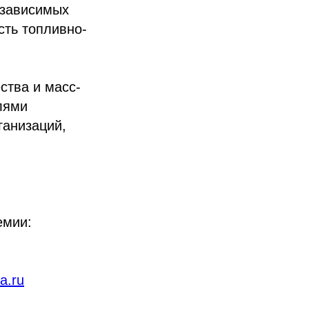
езависимых
ть топливно-
ства и масс-
лями
ганизаций,
емии:
a.ru