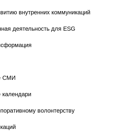
звитию внутренних коммуникаций
нная деятельность для ESG
нсформация
е СМИ
е календари
рпоративному волонтерству
икаций