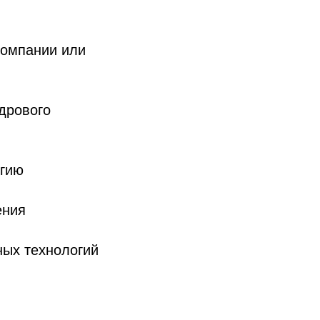
компании или
дрового
огию
ения
ных технологий