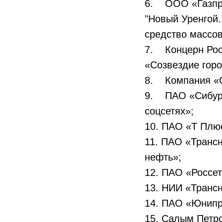
6. ООО «Газпро
"Новый Уренгой.
средство массо
7. Концерн Рос
«Созвездие горо
8. Компания «С
9. ПАО «Сибур,
соцсетях»;
10. ПАО «Т Пл
11. ПАО «Транс
нефть»;
12. ПАО «Россет
13. НИИ «Трансн
14. ПАО «Юнипро
15. Салым Петр