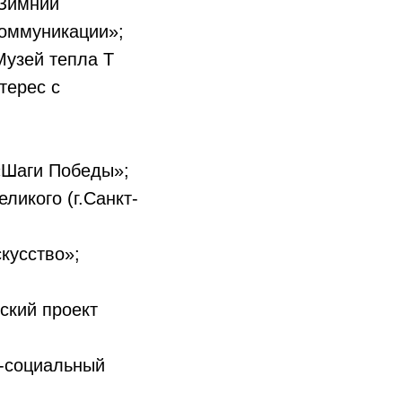
«Зимний
коммуникации»;
узей тепла Т
терес с
аги Победы»;
ликого (г.Санкт-
кусство»;
ий проект
социальный