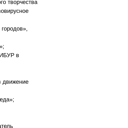
го творчества
вовирусное
 городов»,
»;
СИБУР в
в движение
еда»;
атель