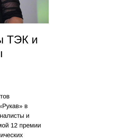
ы ТЭК и
ы
тов
«Рукав» в
налисты и
мой 12 премии
мических