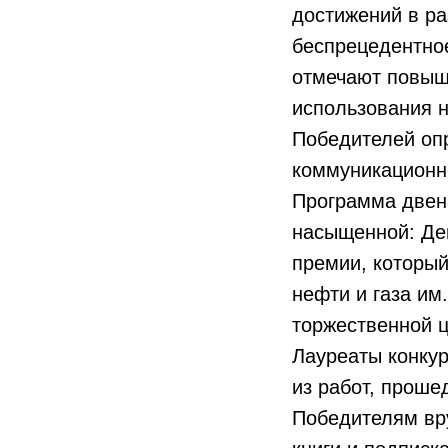
достижений в ра
беспрецедентное
отмечают повыш
использования н
Победителей оп
коммуникационно
Программа двен
насыщенной: Де
премии, который
нефти и газа им
торжественной 
Лауреаты конку
из работ, проше
Победителям вр