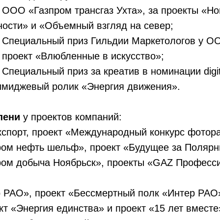
пром трансгаз Ухта», за проекты «Нова
ости» и «Объемный взгляд на север;
ный приз Гильдии Маркетологов у ООО
 проект «Влюбленные в искусство»;
ный приз за креатив в номинации digita
 имиджевый ролик «Энергия движения».
пени
у проектов компаний:
спорт, проект «Международный конкурс фотор
м нефть шельф», проект «Будущее за Полярн
м добыча Ноябрьск», проекты «GAZ Професс
,
РАО», проект «Бессмертный полк «Интер РАО
т «Энергия единства» и проект «15 лет вместе