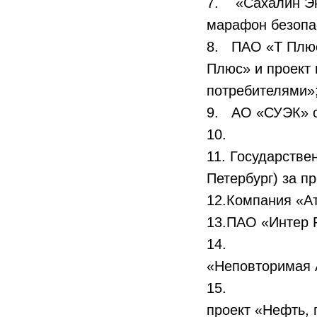
7. «Сахалин Эн
марафон безопа
8. ПАО «Т Плюс
Плюс» и проект 
потребителями»
9. АО «СУЭК» с
10. ООО «Газ
11. Государстве
Петербург) за п
12.Компания «Ат
13.ПАО «Интер Р
14. ПАО «Газ
«Неповторимая 
15. РГУ нефт
проект «Нефть, 