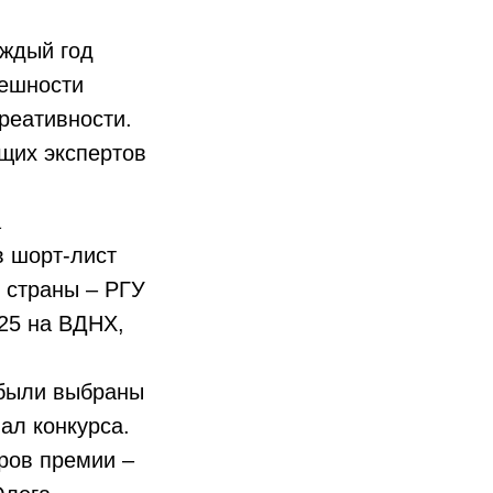
аждый год
пешности
реативности.
щих экспертов
а
в шорт-лист
 страны – РГУ
.25 на ВДНХ,
 были выбраны
ал конкурса.
ров премии –