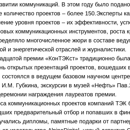
звитии коммуникаций. В этом году было подано
 количество проектов – более 150.Эксперты к
ение уровня проектов – их эффективности, ус
овых коммуникационных инструментов, роста к
ределяло многочисленное жюри в составе веду
й и энергетической отраслей и журналистики.
адцатой премии «КонТЭКст» традиционно был
нь открытых презентаций проектов, вошедших 
 состоялся в ведущем базовом научном центре
. И.М. Губкина, экскурсии в музей «Нефть» Пав
церемонии награждения лауреатов премии.
рса коммуникационных проектов компаний ТЭК
дших предварительный отбор и попавших в фин
учались дипломы, памятные подарки от партне