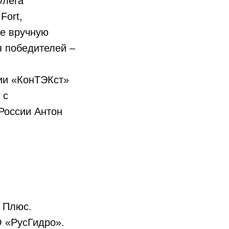
Олега
Fort,
ые вручную
я победителей –
ии «КонТЭКст»
 с
России Антон
 Плюс.
 «РусГидро».