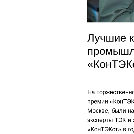
Лучшие 
промышл
«КонТЭК
На торжественн
премии «КонТЭКс
Москве, были н
эксперты ТЭК и 
«КонТЭКст» в го