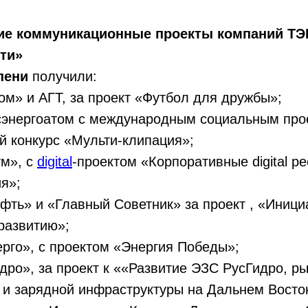
ие коммуникационные проекты компаний ТЭ
ти»
пени
получили:
м» и АГТ, за проект «Футбол для дружбы»;
энергоатом с международным социальным про
 конкурс «Мульти-клипация»;
м», с
digital
-проектом «Корпоративные digital р
я»;
ть» и «Главный Советник» за проект , «Иниц
развитию»;
го», с проектом «Энергия Победы»;
ро», за проект к ««Развитие ЭЗС РусГидро, р
 и зарядной инфраструктуры на Дальнем Восто