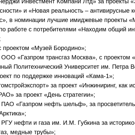
ерджи Инвестмент Компани Лтд» за проекты 
сности» и «Новая реальность – антивирусные 
», в номинации лучшие имиджевые проекты «М
по работе с потребителями «Находим общий ин
;
 проектом «Музей Бородино»;
пром трансгаз Москва», с проектом «Ш
нный Политехнический Университет им. Петра Ве
роект по поддержке инноваций «Кама-1»;
омстройэкспорт» за проект «Инжиниринг, как ис
АО» за проект «День стратегии»;
пром нефть шельф», за просветительск
Арктика»;
и и газа им. И.М. Губкина за историко-
газ, медные трубы»;