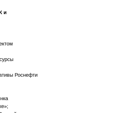
К и
ектом
есурсы
иативы Роснефти
ынка
ке»;