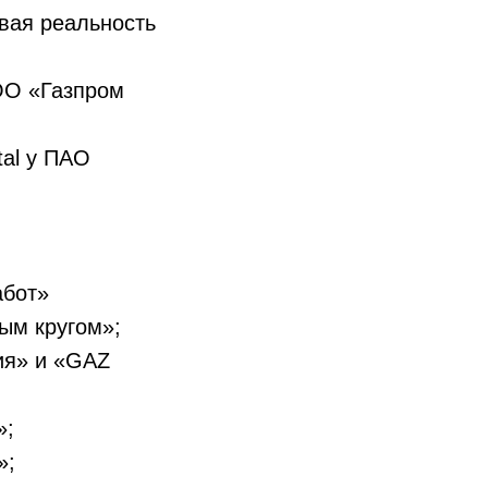
я реальность
 «Газпром
l у ПАО
абот»
ым кругом»;
ия» и «GAZ
»;
»;