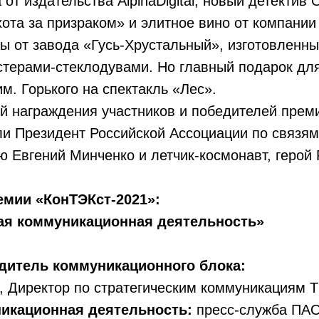
 от издательства AlpinaDigital, новый детектив 
та за призраком» и элитное вино от компании 
ы от завода «Гусь-Хрустальный», изготовленн
стерами-стеклодувами. Но главный подарок дл
м. Горького на спектакль «Лес».
й награждения участников и победителей прем
и Президент Российской Ассоциации по связям
 Евгений Минченко и летчик-космонавт, герой 
емии «КонТЭКст-2021»:
ая коммуникационная деятельность»
дитель коммуникационного блока:
, Директор по стратегическим коммуникациям Т
икационная деятельность:
пресс-служба ПАО