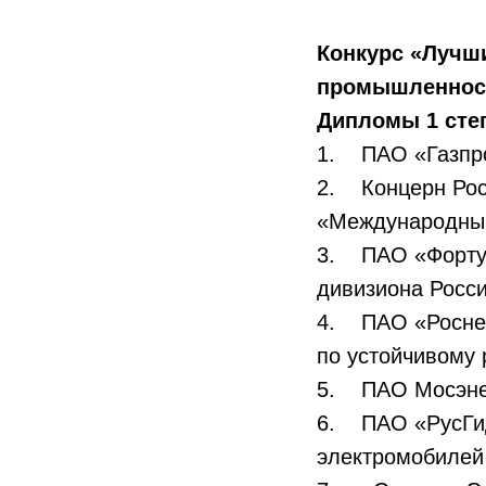
Конкурс «Лучш
промышленнос
Дипломы 1 сте
1. ПАО «Газпро
2. Концерн Рос
«Международный
3. ПАО «Форту
дивизиона Росси
4. ПАО «Роснеф
по устойчивому 
5. ПАО Мосэнер
6. ПАО «РусГид
электромобилей