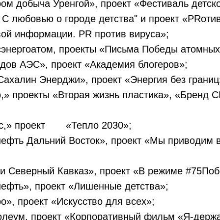
м добыча Уренгой», проект «Фестиваль детско
 С любовью о городе детства" и проект «PRоти
вой информации. PR против вируса»;
энергоатом, проекты «Письма Победы атомных
дов АЭС», проект «Академия блогеров»;
ахалин Энерджи», проект «Энергия без границ
» проекты «Вторая жизнь пластика», «Бренд 
юс,» проект «Тепло 2030»;
нефть Дальний Восток», проект «Мы приводим 
и Северный Кавказ», проект «В режиме #75Поб
ефть», проект «Лишенные детства»;
», проект «Искусство для всех»;
олеум, проект «Корпоративный фильм «Я-держ