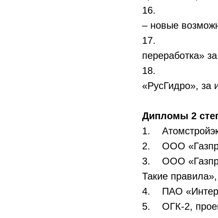
16. ООО «Газ
– новые возможн
17. Специаль
переработка» за
18. Специаль
«РусГидро», за
Дипломы 2 сте
1. Атомстройэк
2. ООО «Газпро
3. ООО «Газпро
Такие правила»
4. ПАО «Интер 
5. ОГК-2, проек