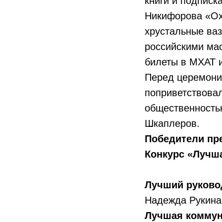
книги и подписка
Никифорова «Охо
хрустальные ваз
российскими ма
билеты в МХАТ и
Перед церемони
поприветствовал
общественностью
Шкаплеров.
Победители пр
Конкурс «Лучш
Лучший руково
Надежда Рукина
Лучшая коммун